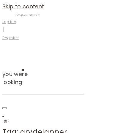
Skip to content
info@vivatex.dk
Log ind
|
Registrer
you were
looking
(
0
)
Tag:
grydelapper