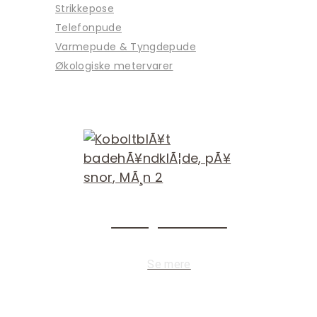
Strikkepose
Telefonpude
Varmepude & Tyngdepude
Økologiske metervarer
Økologisk bomuld
Se mere