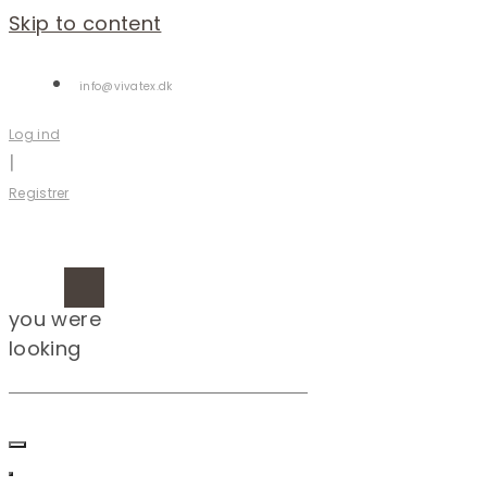
Skip to content
info@vivatex.dk
Log ind
|
Registrer
you were
looking