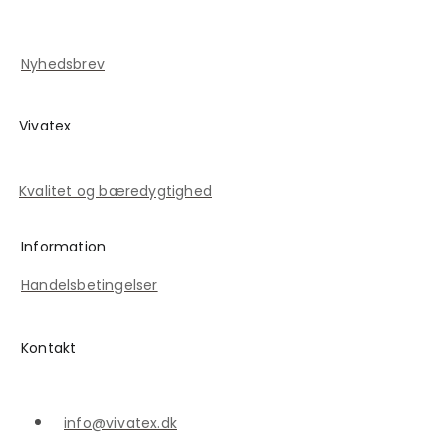
Blog
Kontakt
Nyhedsbrev
Vivatex
Historien om Vivatex
Kvalitet og bæredygtighed
Information
Handelsbetingelser
Kontakt
info@vivatex.dk