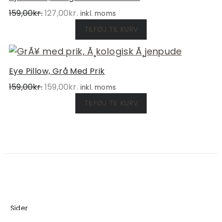
Den
Den
159,00
kr.
127,00
kr.
inkl. moms
oprindelige
aktuelle
TILFØJ TIL KURV
pris
pris
var:
er:
159,00kr..
127,00kr..
Eye Pillow, Grå Med Prik
Den
Den
159,00
kr.
159,00
kr.
inkl. moms
oprindelige
aktuelle
TILFØJ TIL KURV
pris
pris
var:
er:
159,00kr..
159,00kr..
Sider