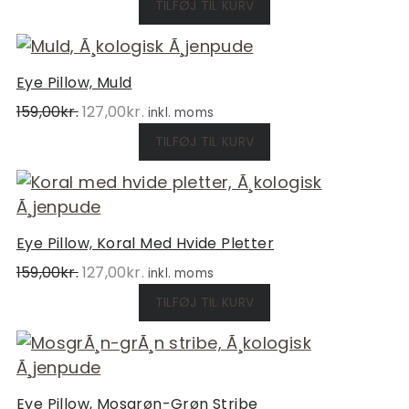
TILFØJ TIL KURV
pris
pris
var:
er:
159,00kr..
127,00kr..
Eye Pillow, Muld
Den
Den
159,00
kr.
127,00
kr.
inkl. moms
oprindelige
aktuelle
TILFØJ TIL KURV
pris
pris
var:
er:
159,00kr..
127,00kr..
Eye Pillow, Koral Med Hvide Pletter
Den
Den
159,00
kr.
127,00
kr.
inkl. moms
oprindelige
aktuelle
TILFØJ TIL KURV
pris
pris
var:
er:
159,00kr..
127,00kr..
Eye Pillow, Mosgrøn-Grøn Stribe