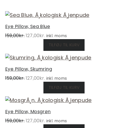
Eye Pillow, Sea Blue
Den
Den
159,00
kr.
127,00
kr.
inkl. moms
oprindelige
aktuelle
TILFØJ TIL KURV
pris
pris
var:
er:
159,00kr..
127,00kr..
Eye Pillow, Skumring
Den
Den
159,00
kr.
127,00
kr.
inkl. moms
oprindelige
aktuelle
TILFØJ TIL KURV
pris
pris
var:
er:
159,00kr..
127,00kr..
Eye Pillow, Mosgrøn
Den
Den
159,00
kr.
127,00
kr.
inkl. moms
oprindelige
aktuelle