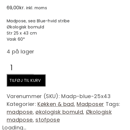
69,00
kr.
inkl. moms
Madpose, sea Blue-hvid stribe
Økologisk bomuld
Str 25 x 43 cm
Vask 60*
4 på lager
Madpose,
Sea
Blue-
TILFØJ TIL KURV
hvid
stribe,
Varenummer (SKU):
Madp-blue-25x43
25
Kategorier:
Køkken & bad
,
Madposer
Tags:
x
madpose
,
økologisk bomuld
,
Økologisk
43
madpose
,
stofpose
cm
Loading...