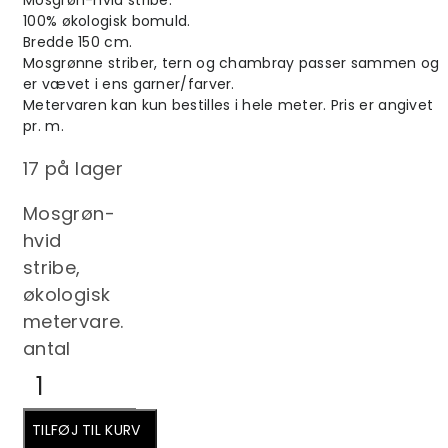
Mosgrøn-hvid stribe.
100% økologisk bomuld.
Bredde 150 cm.
Mosgrønne striber, tern og chambray passer sammen og
er vævet i ens garner/farver.
Metervaren kan kun bestilles i hele meter. Pris er angivet
pr. m.
17 på lager
Mosgrøn-
hvid
stribe,
økologisk
metervare.
antal
TILFØJ TIL KURV