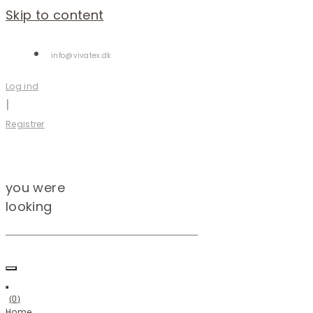
Skip to content
info@vivatex.dk
Log ind
|
Registrer
you were
looking
(
0
)
Home