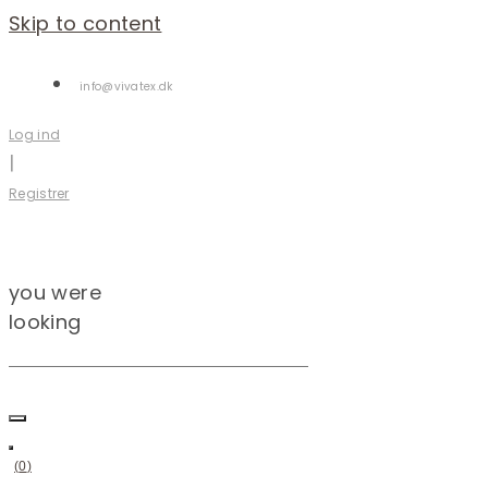
Skip to content
info@vivatex.dk
Log ind
|
Registrer
you were
looking
(
0
)