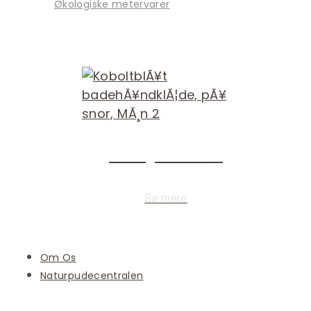
Økologiske metervarer
Økologisk bomuld
Se mere
Om Os
Naturpudecentralen