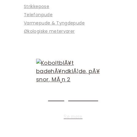
Strikkepose
Telefonpude
Varmepude & Tyngdepude
Økologiske metervarer
Økologisk bomuld
Se mere