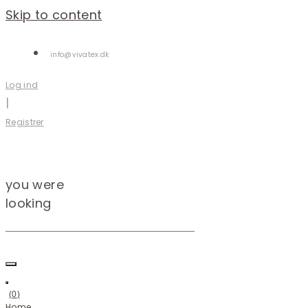
Skip to content
info@vivatex.dk
Log ind
|
Registrer
you were
looking
(
0
)
Home