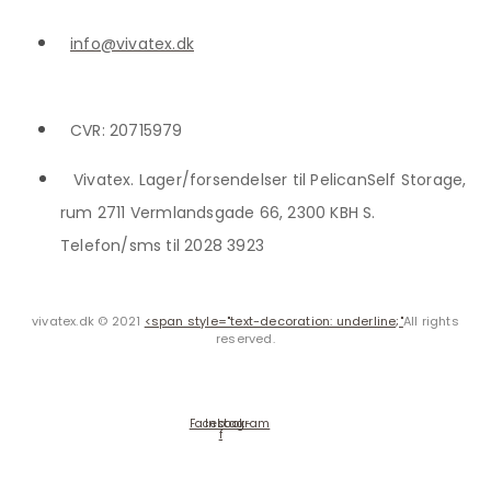
info@vivatex.dk
CVR: 20715979
Vivatex. Lager/forsendelser til PelicanSelf Storage,
rum 2711 Vermlandsgade 66, 2300 KBH S.
Telefon/sms til 2028 3923
vivatex.dk © 2021
<span style="text-decoration: underline;"
All rights
reserved.
Facebook-
Instagram
f