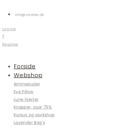
Skip
to
info@vivatex.dk
content
Log ind
|
Registrer
Forside
Webshop
Ammepuder
Eye Pillow
Lune hjerter
Knapper, spar 75%
Kursus og workshop
Lavender Bag’s