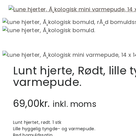
Lunt hjerte, Rødt, lill
varmepude.
69,00
kr.
inkl. moms
Lunt hjertet, rødt. 1 stk
Lille hyggelig tyngde- og varmepude.
Rød bomuldssatin.