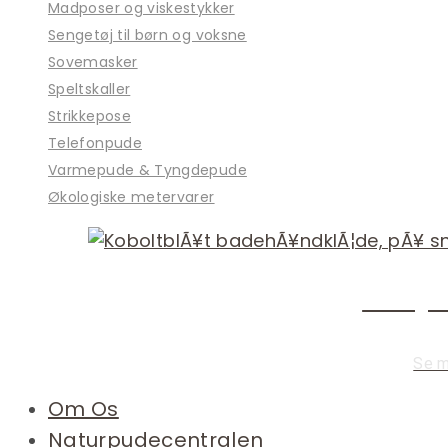
Madposer og viskestykker
Sengetøj til børn og voksne
Sovemasker
Speltskaller
Strikkepose
Telefonpude
Varmepude & Tyngdepude
Økologiske metervarer
Økologis
Se 
Om Os
Naturpudecentralen