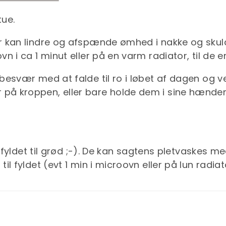
tue.
 kan lindre og afspænde ømhed i nakke og skuld
 i ca 1 minut eller på en varm radiator, til de e
esvær med at falde til ro i løbet af dagen og v
på kroppen, eller bare holde dem i sine hænde
 fyldet til grød ;-). De kan sagtens pletvaskes me
l fyldet (evt 1 min i microovn eller på lun radiat