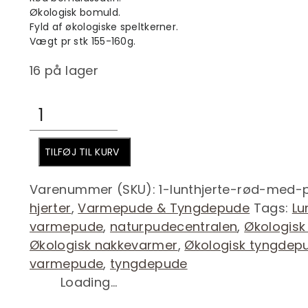
Økologisk bomuld.
Fyld af økologiske speltkerner.
Vægt pr stk 155-160g.
16 på lager
Lunt
hjerte,
Rødt,
TILFØJ TIL KURV
lille
tyngde-
Varenummer (SKU):
1-lunthjerte-rød-med-p
og
hjerter
,
Varmepude & Tyngdepude
Tags:
Lu
varmepude.
varmepude
,
naturpudecentralen
,
Økologis
antal
Økologisk nakkevarmer
,
Økologisk tyngdep
varmepude
,
tyngdepude
Loading...