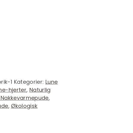
rik-1
Kategorier:
Lune
ne-hjerter
,
Naturlig
k Nakkevarmepude
,
ude
,
Økologisk