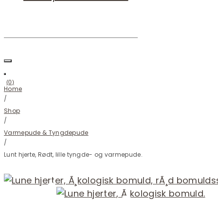
you
were
looking
(
0
)
Home
/
Shop
/
Varmepude & Tyngdepude
/
Lunt hjerte, Rødt, lille tyngde- og varmepude.