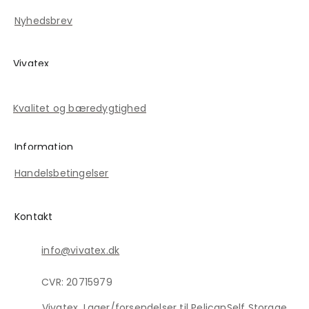
Kontakt
Nyhedsbrev
Vivatex
Historien om Vivatex
Kvalitet og bæredygtighed
Information
Handelsbetingelser
Kontakt
info@vivatex.dk
CVR: 20715979
Vivatex. Lager/forsendelser til PelicanSelf Storage,