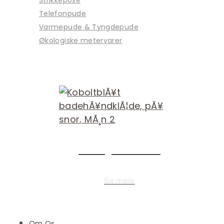
Telefonpude
Varmepude & Tyngdepude
Økologiske metervarer
Økologisk bomuld
Se mere
Om Os