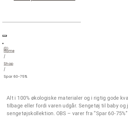
you
were
looking
(
0
)
Home
/
Shop
/
Spar 60-75%
Alt i 100% økologiske materialer og i rigtig gode kval
tilbage eller fordi varen udgår. Sengetøj til baby o
sengetøjskollektion. OBS – varer fra “Spar 60-75%”