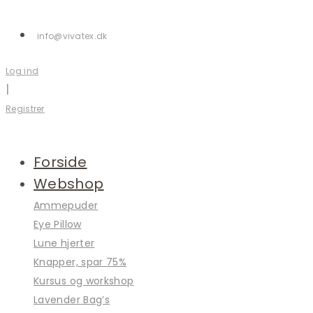
Skip
to
info@vivatex.dk
content
Log ind
|
Registrer
Forside
Webshop
Ammepuder
Eye Pillow
Lune hjerter
Knapper, spar 75%
Kursus og workshop
Lavender Bag’s