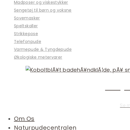
Madposer og viskestykker
Sengetøj til børn og voksne
Sovemasker
Speltskaller
Strikkepose
Telefonpude
Varmepude & Tyngdepude
Økologiske metervarer
Økologis
Se 
Om Os
Naturpudecentralen