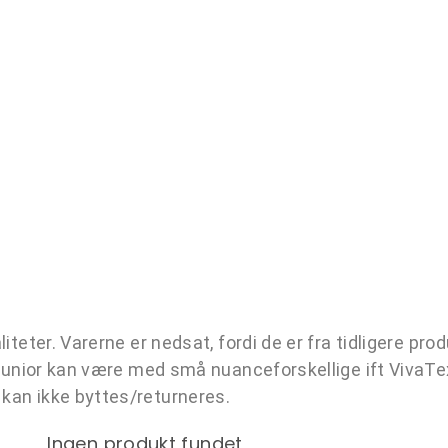
iteter. Varerne er nedsat, fordi de er fra tidligere prod
g junior kan være med små nuanceforskellige ift VivaTex
 kan ikke byttes/returneres.
Ingen produkt fundet