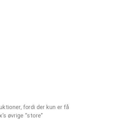
uktioner, fordi der kun er få
’s øvrige “store”