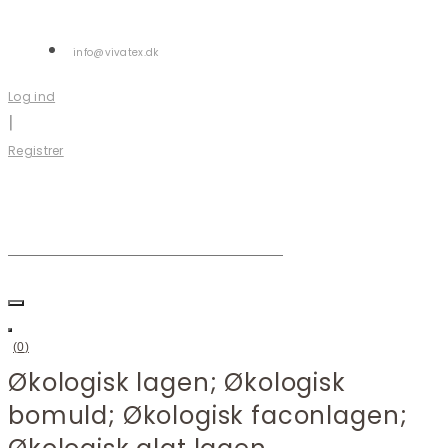
Skip
to
info@vivatex.dk
content
Log ind
|
Registrer
you
were
looking
(
0
)
Økologisk lagen; Økologisk
bomuld; Økologisk faconlagen;